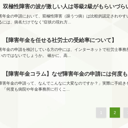
双極性障害の波が激しい人は等級2級がもらいづら
害年金の申請において、双極性障害（躁うつ病）は比較的認定されやすい
るには、病名だけでなく“症状の現れ方...
【障害年金を任せる社労士の受給率について】
害年金の申請を検討している方の中には、インターネットで社労士事務
いのではないでしょうか。 確かに、高...
【障害年金コラム】なぜ障害年金の申請には何度も
障害年金の申請って、なんでこんなに大変なのですか？」実際に手続き
、「何度も病院や年金事務所に行くこ...
1
2