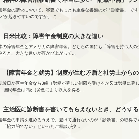
害年金の請求において、審査でもっとも重要な書類のが「診断書」 です。
レ”が起きやすいのですが、 こ...
日米比較：障害年金制度の大きな違い
本の障害年金とアメリカの障害年金。どちらの国にも「障害を持つ人の
みると、大きな違いが浮かび上がって...
【障害年金と就労】制度が生む矛盾と社労士からの
初診日が厚生年金なら3級（労働が著しい制限を受けるか又は労働に著
、 国民年金は2級（労働により収入を得る...
主治医に診断書を書いてもらえないとき、どうする
害年金の申請を進めるうえで、避けて通れないのが「診断書」の取得で
」「協力的でない」といったご相談が少...