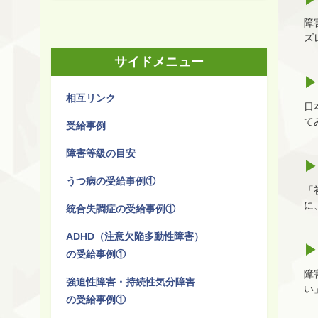
障
ズ
サイドメニュー
相互リンク
日
て
受給事例
障害等級の目安
うつ病の受給事例①
「
に
統合失調症の受給事例①
ADHD（注意欠陥多動性障害）
の受給事例①
障
強迫性障害・持続性気分障害
い
の受給事例①