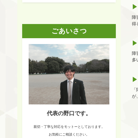
障
得
ごあいさつ
障
多
「
が
代表の野口です。
親切・丁寧な対応をモットーとしております。
お気軽にご相談ください。