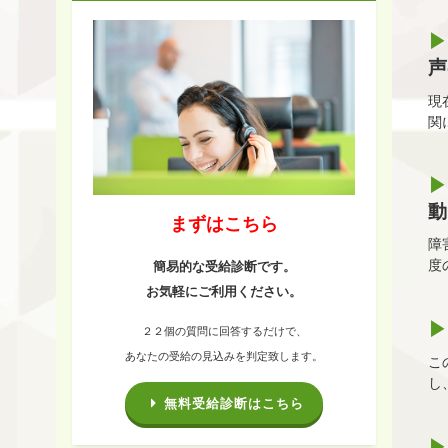
声
現
関
動
まずはこちら
障
度
簡易的な受給診断です。
お気軽にご利用ください。
２２個の質問に回答するだけで、
あなたの受給の見込みを判定致します。
こ
し
無料受給診断はこちら