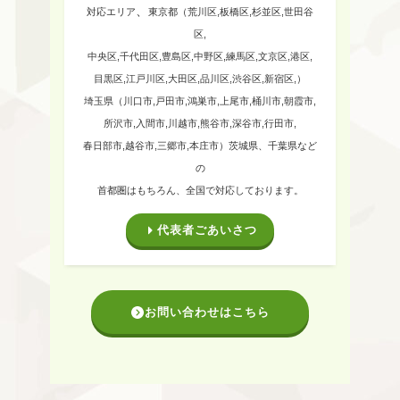
、
対応エリア
東京都（荒川区,板橋区,杉並区,世田谷
区,
中央区,千代田区,豊島区,中野区,練馬区,文京区,港区,
目黒区,江戸川区,大田区,品川区,渋谷区,新宿区,）
埼玉県（川口市,戸田市,鴻巣市,上尾市,桶川市,朝霞市,
所沢市,入間市,川越市,熊谷市,深谷市,行田市,
春日部市,越谷市,三郷市,本庄市）
茨城県、千葉県など
の
首都圏はもちろん、全国で対応しております。
代表者ごあいさつ
お問い合わせはこちら