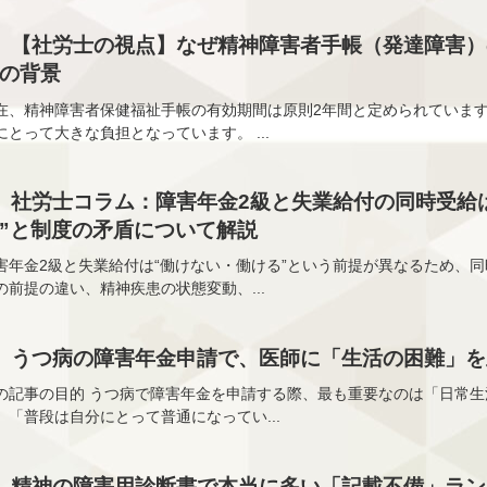
【社労士の視点】なぜ精神障害者手帳（発達障害）
の背景
在、精神障害者保健福祉手帳の有効期間は原則2年間と定められていま
にとって大きな負担となっています。 ...
社労士コラム：障害年金2級と失業給付の同時受給
”と制度の矛盾について解説
害年金2級と失業給付は“働けない・働ける”という前提が異なるため、
の前提の違い、精神疾患の状態変動、...
うつ病の障害年金申請で、医師に「生活の困難」を
の記事の目的 うつ病で障害年金を申請する際、最も重要なのは「日常生
、「普段は自分にとって普通になってい...
精神の障害用診断書で本当に多い「記載不備」ラン