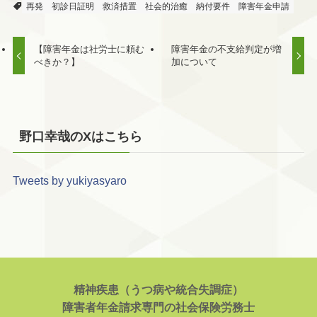
再発
初診日証明
救済措置
社会的治癒
納付要件
障害年金申請
【障害年金は社労士に頼む
障害年金の不支給判定が増
べきか？】
加について
野口幸哉のXはこちら
Tweets by yukiyasyaro
精神疾患（うつ病や統合失調症）
障害者年金請求専門の社会保険労務士