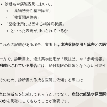
診断名や病態説明において、
「薬物誘発性精神障害」
「物質関連障害」
「薬物使用に起因する精神病状態」
といった表現が用いられているか
これらの記載がある場合、審査上は
違法薬物使用と障害との医
一方で、診断書上、違法薬物使用が「既往歴」や「参考情報」
明確化されている場合
には、給付制限の対象とならない可能性
そのため、診断書の作成を医師に依頼する際には、
単に診断名を記載してもらうだけでなく、
病態の経過や原因関
のか
を明確にしてもらうことが重要です。