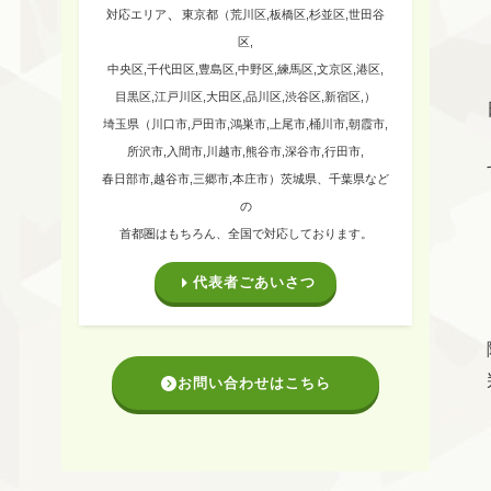
、
対応エリア
東京都（荒川区,板橋区,杉並区,世田谷
区,
中央区,千代田区,豊島区,中野区,練馬区,文京区,港区,
目黒区,江戸川区,大田区,品川区,渋谷区,新宿区,）
埼玉県（川口市,戸田市,鴻巣市,上尾市,桶川市,朝霞市,
所沢市,入間市,川越市,熊谷市,深谷市,行田市,
春日部市,越谷市,三郷市,本庄市）
茨城県、千葉県など
の
首都圏はもちろん、全国で対応しております。
代表者ごあいさつ
お問い合わせはこちら