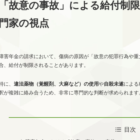
「故意の事故」による給付制
門家の視点
障害年金の請求において、傷病の原因が「故意の犯罪行為や重
合、給付が制限されることがあります。
特に、
違法薬物（覚醒剤、大麻など）の使用
や
自殺未遂
による
釈が複雑に絡み合うため、非常に専門的な判断が求められます
目次