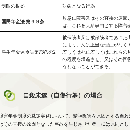
制限の根拠
対象となる行為
故意に障害又はその直接の原因
国民年金法 第６９条
は、これを支給事由とする障害
被保険者又は被保険者であつた
により、又は正当な理由がなく
厚生年金保険法第73条の2
若しくは死亡若しくはこれらの
の程度を増進させ、又はその回
なわないことができる。
自殺未遂（自傷行為）の場合
障害年金制度の裁定実務において、精神障害を原因とする自殺
はその直接の原因となった事故を生じさせた者」
には
原則とし