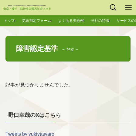
トップ
受給判定フォーム
よくある失敗例
当社の特徴
サービスの
障害認定基準
– tag –
記事が見つかりませんでした。
野口幸哉のXはこちら
Tweets by yukiyasyaro