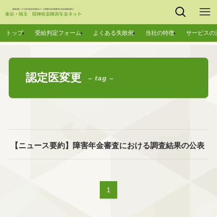
トップ
受給判定フォーム
よくある失敗例
当社の特徴
サービスの
認定医変更
– tag –
【ニュース要約】障害年金審査における調査結果の公表
1